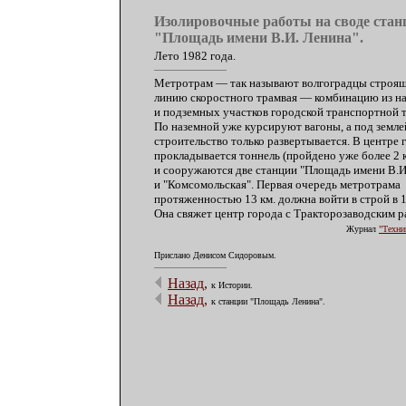
Изолировочные работы на своде стан
"Площадь имени В.И. Ленина".
Лето 1982 года.
Метротрам — так называют волгоградцы строя
линию скоростного трамвая — комбинацию из н
и подземных участков городской транспортной 
По наземной уже курсируют вагоны, а под земле
строительство только развертывается. В центре 
прокладывается тоннель (пройдено уже более 2 к
и сооружаются две станции "Площадь имени В.И
и "Комсомольская". Первая очередь метротрама
протяженностью 13 км. должна войти в строй в 1
Она свяжет центр города с Тракторозаводским р
Журнал
"Техни
Прислано Денисом Сидоровым.
Назад,
к Истории.
Назад,
к станции "Площадь Ленина".