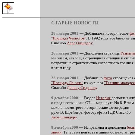
СТАРЫЕ НОВОСТИ
28 января 2001
— Добавилось историческое
фо
"Площадь Чекистов"
. В 1992 году все было не так
Спасибо
Ааре Оландеру
.
26 января 2001
— Дополнена страница
Развити
мы знаем, как зовут строящиеся станции и скольк
потратят на строительство скоростного трамвая
в этом году.
22 января 2001
— Добавлено
фото
строящейся 
"Площадь Ленина"
из журнала
"Техника молоде
Спасибо
Денису Сидорову
.
9 декабря 2000
— Раздел
История
дополнен ин
о предшественнике СТ — маршруте No.8. В том 
можно посмотреть исторические фотографии
руки В. Шрейнера, фотографа из ГДР. Спасибо
Ааре Оландеру
.
8 декабря 2000
— Исправлена и дополнена
боль
линии
. Теперь на ней есть и линии обычного тра